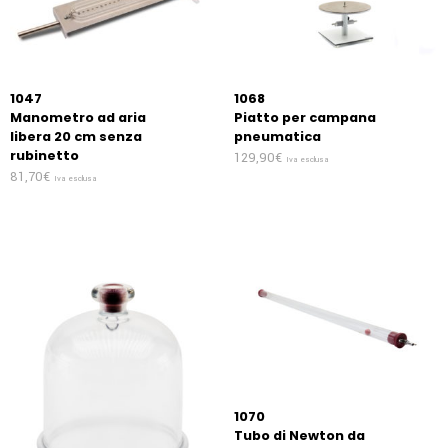
1047
1068
Manometro ad aria
Piatto per campana
libera 20 cm senza
pneumatica
rubinetto
129,90
€
Iva esclusa
81,70
€
Iva esclusa
1070
Tubo di Newton da