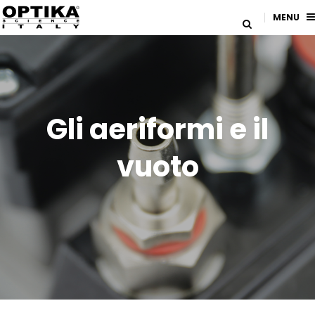
MENU
Gli aeriformi e il
vuoto