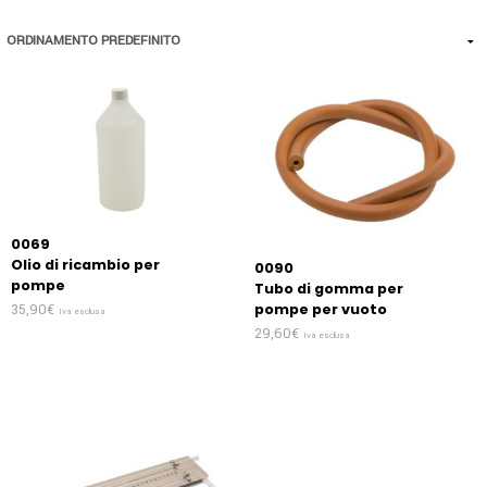
0069
Olio di ricambio per
0090
pompe
Tubo di gomma per
35,90
€
pompe per vuoto
Iva esclusa
29,60
€
Iva esclusa