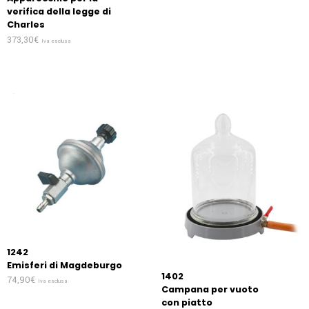
verifica della legge di
Charles
373,30
€
Iva esclusa
1242
Emisferi di Magdeburgo
1402
74,90
€
Iva esclusa
Campana per vuoto
con piatto