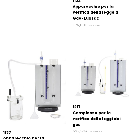
1122
Apparecchio per la
verifica della legge di
Gay-Lussac
375,00
€
Iva esclusa
1217
Complesso per la
verifica delle leggi dei
gas
635,80
€
1137
Iva esclusa
Apparecchio per la