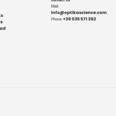
Contact Us
Mail:
info@optikascience.com
ts
+39 035 571 392
Phone
us
ad