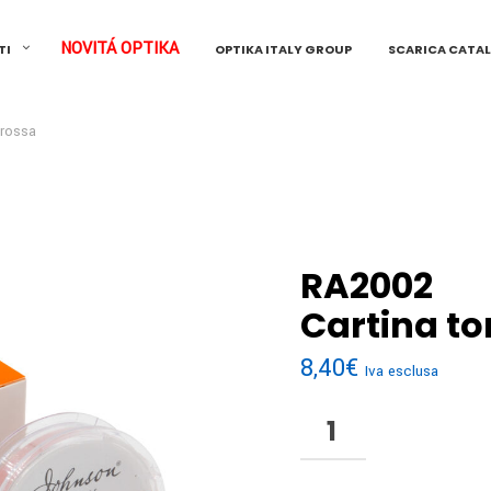
NOVITÁ OPTIKA
TI
OPTIKA ITALY GROUP
SCARICA CATA
 rossa
RA2002
Cartina to
8,40
€
Iva esclusa