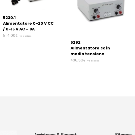
5230.1
Alimentatore 0-20 V CC
/ 0-15 V AC – 8A
514,00
€
Iva esclusa
5292
Alimentatore cc in
media tensione
436,80
€
Iva esclusa