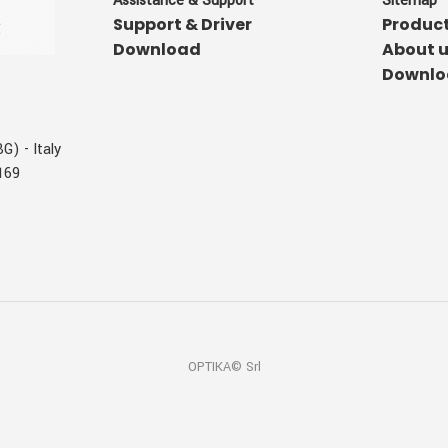
Assistance & Support
Sitemap
Support & Driver
Produc
Download
About 
Downlo
G) - Italy
169
OPTIKA© Srl