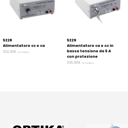
5228
5229
Alimentatore cc e ca
Alimentatore ca e cc in
bassa tensione da 5 A
322,30
€
Iva esclusa
con protezione
335,90
€
Iva esclusa