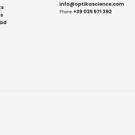
info@optikascience.com
ts
+39 035 571 392
Phone
us
ad