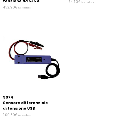
tensione da 5+5 A
54,10
€
Iva esclusa
452,90
€
Iva esclusa
9074
Sensore differenziale
di tensione USB
100,50
€
Iva esclusa