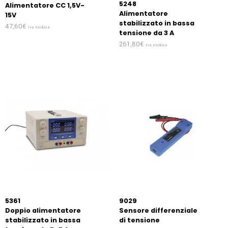
5248
Alimentatore CC 1,5V-
Alimentatore
15V
stabilizzato in bassa
47,60
€
Iva esclusa
tensione da 3 A
261,80
€
Iva esclusa
5361
9029
Doppio alimentatore
Sensore differenziale
stabilizzato in bassa
di tensione