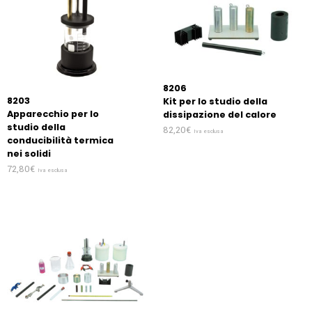
8206
8203
Kit per lo studio della
Apparecchio per lo
dissipazione del calore
studio della
82,20
€
Iva esclusa
conducibilità termica
nei solidi
72,80
€
Iva esclusa