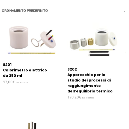
8201
8202
Calorimetro elettrico
Apparecchio per lo
da 350 ml
studio dei processi di
97,00
€
Iva esclusa
raggiungimento
dell’equilibrio termico
170,20
€
Iva esclusa