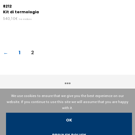
8212
Kit di termologia
540,10
€
Iva esclusa
←
1
2
We use cookies to ensure that we give you the best experience on our
website. If you continue to use this site we will assume that you are happy
OPTIKA© Srl
with it.
OK
Italiano
English
Español