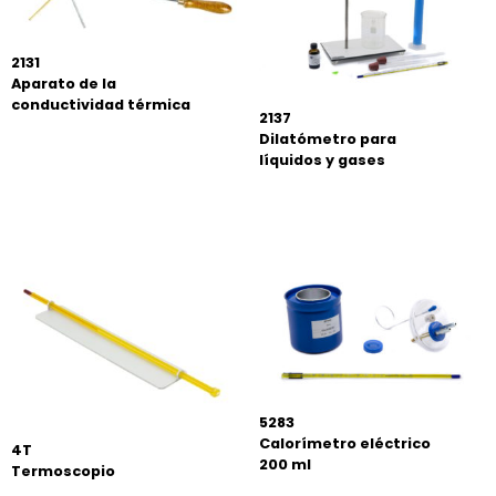
2131
Aparato de la
conductividad térmica
2137
Dilatómetro para
líquidos y gases
5283
Calorímetro eléctrico
4T
200 ml
Termoscopio