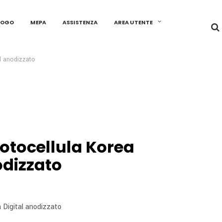
LOGO
MEPA
ASSISTENZA
AREA UTENTE
al anodizzato
otocellula Korea
odizzato
 Digital anodizzato