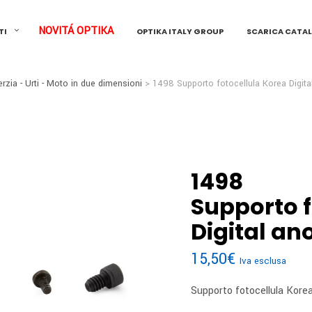
NOVITÁ OPTIKA
TI
OPTIKA ITALY GROUP
SCARICA CATA
erzia - Urti - Moto in due dimensioni
> 1498
Supporto fotocellula Korea Digit
1498
Supporto f
Digital an
15,50
€
Iva esclusa
Supporto fotocellula Korea