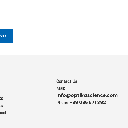
IVO
Contact Us
Mail:
info@optikascience.com
ts
+39 035 571 392
Phone
us
ad