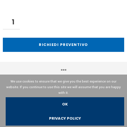
RICHIEDI PREVENTIVO
We use cookies to ensure that we give you the best experience on our
website. If you continue to use this site we will assume that you are happy
OPTIKA© Srl
with it.
OK
Italiano
English
Español
PRIVACY POLICY