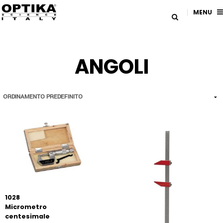
MENU
ANGOLI
1028
Micrometro
centesimale