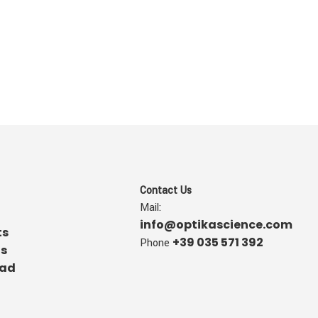
Contact Us
Mail:
info@optikascience.com
ts
+39 035 571 392
Phone
us
ad