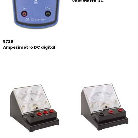
Voltímetro DC
5726
Amperímetro DC digital