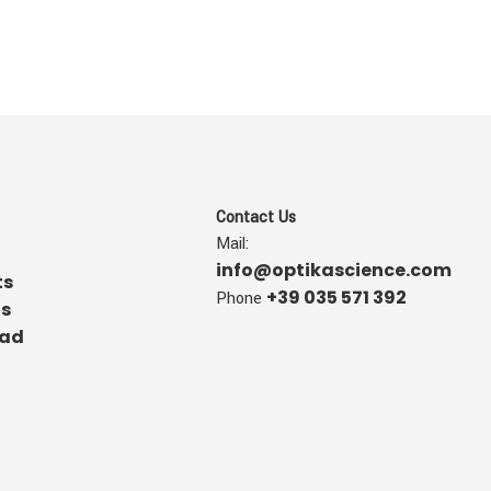
Contact Us
Mail:
info@optikascience.com
ts
+39 035 571 392
Phone
us
ad