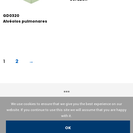
GD0320
Alvéolos pulmonares
1
2
→
We use cookies to ensure that we give you the best experience on our
website. If you continue to use this site we will assume that you are happy
OPTIKA© Srl
with it.
OK