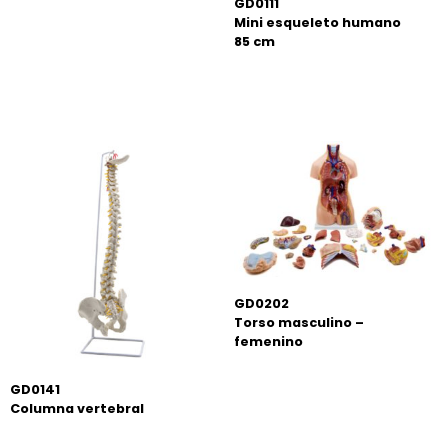
GD0111
Mini esqueleto humano
85 cm
GD0202
Torso masculino –
femenino
GD0141
Columna vertebral