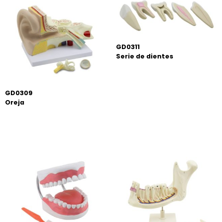
GD0311
Serie de dientes
GD0309
Oreja