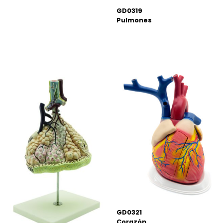
GD0319
Pulmones
GD0321
Corazón