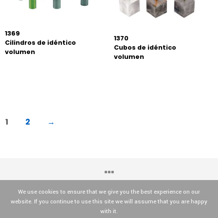
1369
1370
Cilindros de idéntico
Cubos de idéntico
volumen
volumen
1
2
→
We use cookies to ensure that we give you the best experience on our
website. If you continue to use this site we will assume that you are happy
OPTIKA© Srl
with it.