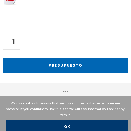
PRESUPUESTO
We use cookies to ensure that we give you the best experience on our
website. If you continue to use this site we will assume that you are happy
OPTIKA© Srl
with it.
OK